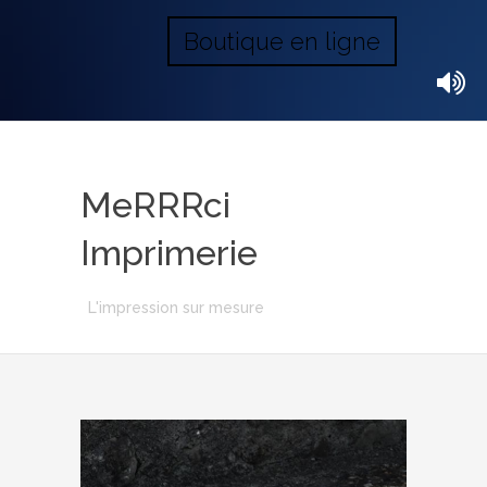
Boutique en ligne
MeRRRci
Imprimerie
L'impression sur mesure