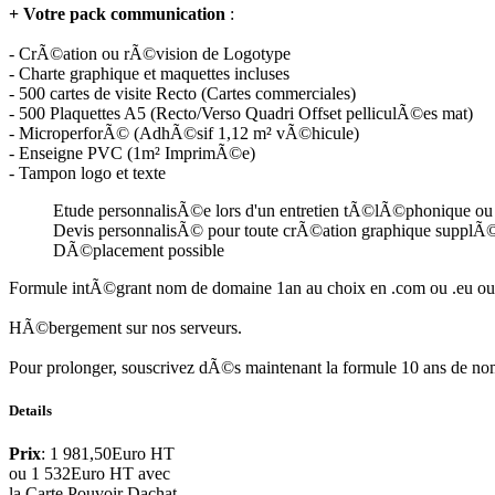
+ Votre pack communication
:
- CrÃ©ation ou rÃ©vision de Logotype
- Charte graphique et maquettes incluses
- 500 cartes de visite Recto (Cartes commerciales)
- 500 Plaquettes A5 (Recto/Verso Quadri Offset pelliculÃ©es mat)
- MicroperforÃ© (AdhÃ©sif 1,12 m² vÃ©hicule)
- Enseigne PVC (1m² ImprimÃ©e)
- Tampon logo et texte
Etude personnalisÃ©e lors d'un entretien tÃ©lÃ©phonique ou ph
Devis personnalisÃ© pour toute crÃ©ation graphique supplÃ
DÃ©placement possible
Formule intÃ©grant nom de domaine 1an au choix en .com ou .eu ou 
HÃ©bergement sur nos serveurs.
Pour prolonger, souscrivez dÃ©s maintenant la formule 10 ans de nom
Details
Prix
: 1 981,50Euro HT
ou 1 532Euro HT avec
la Carte Pouvoir Dachat