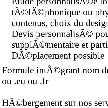
Etude personnalisÃ©e lor
tÃ©lÃ©phonique ou phys
contenus, choix du design
Devis personnalisÃ© pou
supplÃ©mentaire et parti
DÃ©placement possible
Formule intÃ©grant nom de
ou .eu ou .fr
HÃ©bergement sur nos serv