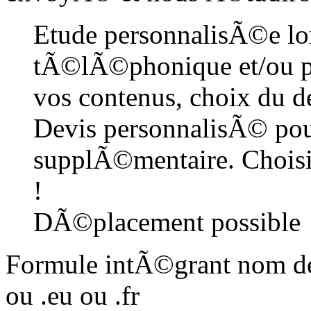
Etude personnalisÃ©e lor
tÃ©lÃ©phonique et/ou ph
vos contenus, choix du de
Devis personnalisÃ© pou
supplÃ©mentaire. Choisis
!
DÃ©placement possible
Formule intÃ©grant nom de
ou .eu ou .fr